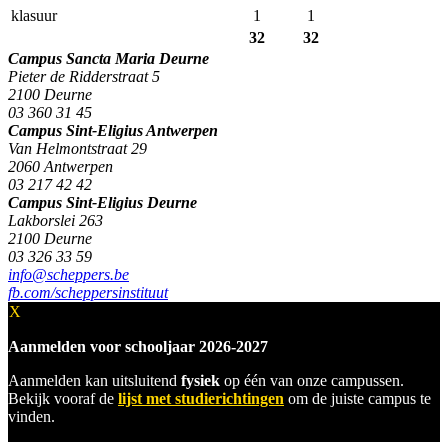
klasuur
1
1
32
32
Campus Sancta Maria Deurne
Pieter de Ridderstraat 5
2100 Deurne
03 360 31 45
Campus Sint-Eligius Antwerpen
Van Helmontstraat 29
2060 Antwerpen
03 217 42 42
Campus Sint-Eligius Deurne
Lakborslei 263
2100 Deurne
03 326 33 59
info@scheppers.be
fb.com/scheppersinstituut
X
Aanmelden voor schooljaar 2026-2027
Aanmelden kan uitsluitend
fysiek
op één van onze campussen.
Bekijk vooraf de
lijst met studierichtingen
om de juiste campus te
vinden.