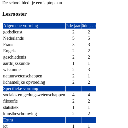
De school biedt je een laptop aan.
Lesrooster
Algemene vorming
5de jaar
6de jaar
godsdienst
2
2
Nederlands
5
5
Frans
3
3
Engels
2
2
geschiedenis
2
2
aardrijkskunde
1
1
wiskunde
2
3
natuurwetenschappen
2
1
lichamelijke opvoeding
2
2
Specifieke vorming
sociale- en gedragswetenschappen
4
4
filosofie
2
2
statistiek
1
1
kunstbeschouwing
2
2
Extra
ict
1
1